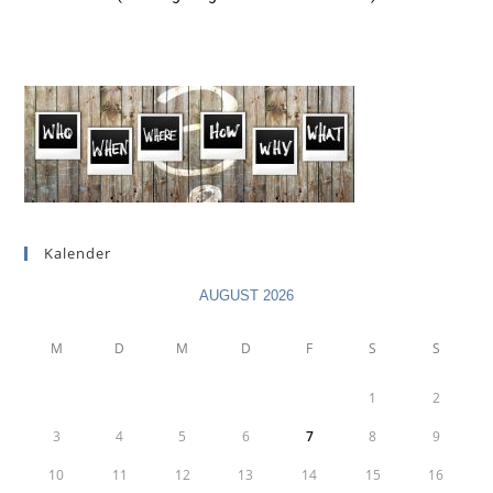
Kalender
AUGUST 2026
M
D
M
D
F
S
S
1
2
3
4
5
6
7
8
9
10
11
12
13
14
15
16