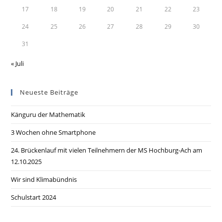
17
18
19
20
21
22
23
24
25
26
27
28
29
30
31
« Juli
Neueste Beiträge
Känguru der Mathematik
3 Wochen ohne Smartphone
24. Brückenlauf mit vielen Teilnehmern der MS Hochburg-Ach am
12.10.2025
Wir sind Klimabündnis
Schulstart 2024