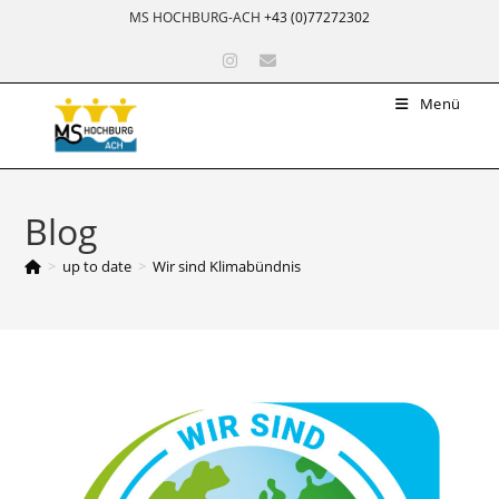
MS HOCHBURG-ACH
+43 (0)77272302
Menü
Blog
>
up to date
>
Wir sind Klimabündnis