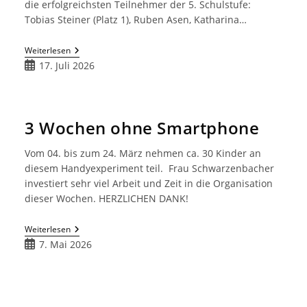
die erfolgreichsten Teilnehmer der 5. Schulstufe:
Tobias Steiner (Platz 1), Ruben Asen, Katharina…
Känguru
Weiterlesen
Der
Beitrag
17. Juli 2026
Mathematik
veröffentlicht:
3 Wochen ohne Smartphone
Vom 04. bis zum 24. März nehmen ca. 30 Kinder an
diesem Handyexperiment teil. Frau Schwarzenbacher
investiert sehr viel Arbeit und Zeit in die Organisation
dieser Wochen. HERZLICHEN DANK!
3
Weiterlesen
Wochen
Beitrag
7. Mai 2026
Ohne
veröffentlicht:
Smartphone