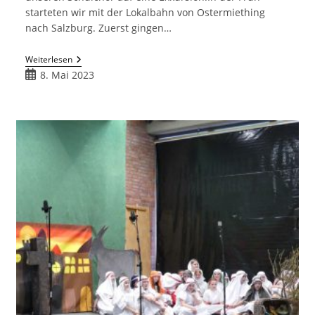
starteten wir mit der Lokalbahn von Ostermiething
nach Salzburg. Zuerst gingen…
Die
Weiterlesen
Meistersingers
Beitrag
8. Mai 2023
Unterwegs
veröffentlicht:
Im
Großen
Festspielhaus