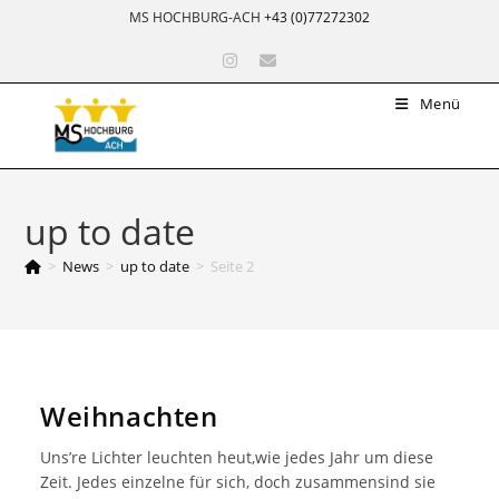
Zum
MS HOCHBURG-ACH
+43 (0)77272302
Inhalt
springen
Menü
up to date
>
News
>
up to date
>
Seite 2
Weihnachten
Uns’re Lichter leuchten heut,wie jedes Jahr um diese
Zeit. Jedes einzelne für sich, doch zusammensind sie