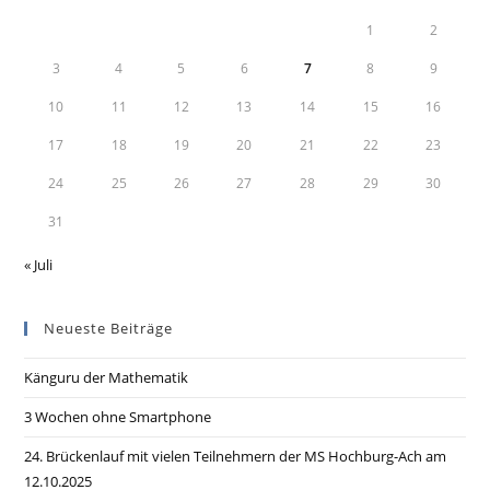
1
2
3
4
5
6
7
8
9
10
11
12
13
14
15
16
17
18
19
20
21
22
23
24
25
26
27
28
29
30
31
« Juli
Neueste Beiträge
Känguru der Mathematik
3 Wochen ohne Smartphone
24. Brückenlauf mit vielen Teilnehmern der MS Hochburg-Ach am
12.10.2025