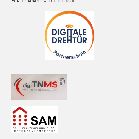
Email:
s404012@schule-ooe.at