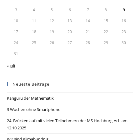
3
4
5
6
7
8
9
10
11
12
13
14
15
16
17
18
19
20
21
22
23
24
25
26
27
28
29
30
31
« Juli
Neueste Beiträge
Känguru der Mathematik
3 Wochen ohne Smartphone
24. Brückenlauf mit vielen Teilnehmern der MS Hochburg-Ach am
12.10.2025
Wir sind Klimabündnis